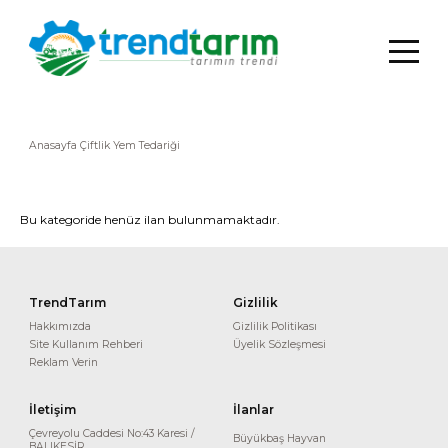
Anasayfa
Çiftlik Yem Tedariği
Bu kategoride henüz ilan bulunmamaktadır.
TrendTarım
Gizlilik
Hakkımızda
Gizlilik Politikası
Site Kullanım Rehberi
Üyelik Sözleşmesi
Reklam Verin
İletişim
İlanlar
Çevreyolu Caddesi No:43 Karesi /
Büyükbaş Hayvan
BALIKESİR