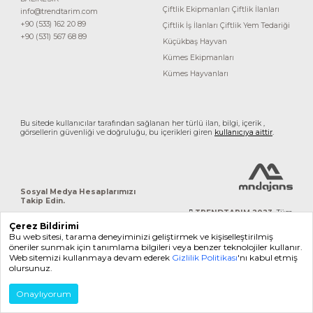
Çiftlik Ekipmanları
Çiftlik İlanları
info@trendtarim.com
+90 (533) 162 20 89
Çiftlik İş İlanları
Çiftlik Yem Tedariği
+90 (531) 567 68 89
Küçükbaş Hayvan
Kümes Ekipmanları
Kümes Hayvanları
Bu sitede kullanıcılar tarafından sağlanan her türlü ilan, bilgi, içerik ,
görsellerin güvenliği ve doğruluğu, bu içerikleri giren
kullanıcıya aittir
.
Sosyal Medya Hesaplarımızı
Takip Edin.
TRENDTARIM 2023.
Tüm
hakları saklıdır.
Çerez Bildirimi
Bu web sitesi, tarama deneyiminizi geliştirmek ve kişiselleştirilmiş
öneriler sunmak için tanımlama bilgileri veya benzer teknolojiler kullanır.
Web sitemizi kullanmaya devam ederek
Gizlilik Politikası
'nı kabul etmiş
olursunuz.
Onaylıyorum