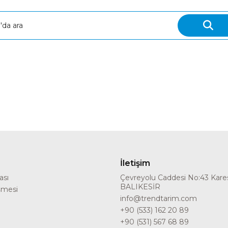
İletişim
kası
Çevreyolu Caddesi No:43 Kares
BALIKESİR
şmesi
info@trendtarim.com
+90 (533) 162 20 89
+90 (531) 567 68 89